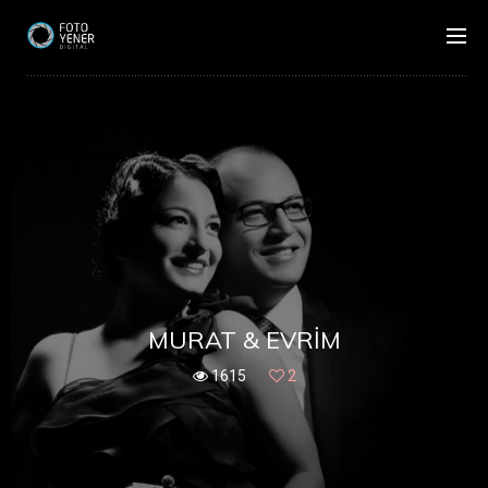
MURAT & EVRIM
1615
2