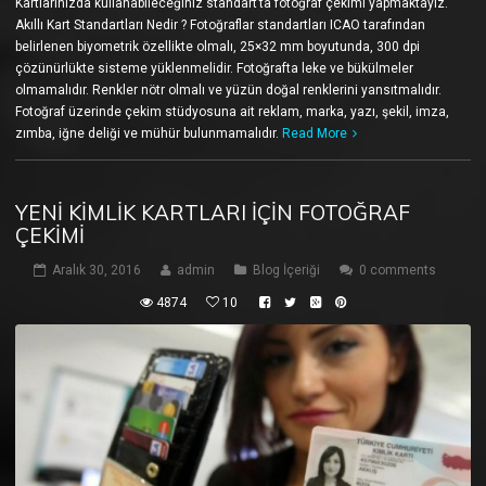
Kartlarınızda kullanabileceğiniz standart’ta fotoğraf çekimi yapmaktayız.
Akıllı Kart Standartları Nedir ? Fotoğraflar standartları ICAO tarafından
belirlenen biyometrik özellikte olmalı, 25×32 mm boyutunda, 300 dpi
çözünürlükte sisteme yüklenmelidir. Fotoğrafta leke ve bükülmeler
olmamalıdır. Renkler nötr olmalı ve yüzün doğal renklerini yansıtmalıdır.
Fotoğraf üzerinde çekim stüdyosuna ait reklam, marka, yazı, şekil, imza,
zımba, iğne deliği ve mühür bulunmamalıdır.
Read More
YENI KIMLIK KARTLARI İÇIN FOTOĞRAF
ÇEKIMI
Aralık 30, 2016
admin
Blog İçeriği
0 comments
4874
10