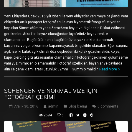
Yeni Ehliyetler Ocak 2016 yılı itibari ile yeni ehliyetler verilmeye başlandı yeni
ehliyetler artık pasaport fotoğrafları ile aynı biyometrik fotoğraf istiyorlar
boyutları 50mmx60mm yada 5cmx6cm boyut ve ölçüdedir. Dikkat edilmesi
gerekenler; Arka fon beyaz olacağından kıyafetiniz beyaz renkte
olamamalıdır. Başörtülü iseniz başörtünüz beyaz renkte olamamalı,
kaşlarınız ve çene kısmınız kapanmayacak bir şekilde olacaktır. Eğer saçınız
açık ise iki kulak açık olmalı düz cepheden iki kulak gözükmelidir. kolye,
küpe, piercing gibi aksesuarlar olamamalıdır. Fotoğraf çekilirken gülümseme
yani yüz mimikleri olamamalıdır. Fotoğraf özellikleri; bayanlar ve baylarda
alın ile çene kısmı arası uzunluk 32mm – 36mm olmalıdır.
Read More
SCHENGEN VE NORMAL VIZE İÇIN
FOTOĞRAF ÇEKIMI
Aralık 30, 2016
admin
Blog İçeriği
0 comments
2594
6