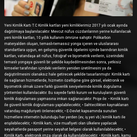
Yeni Kimlik Kartı T.C Kimlik kartları yeni kimliklerimiz 2017 yılı ocak ayında
dağıtılmaya başlanılacaktır. Mevcut nüfus cüzdanlarının yerine kullanılacak
yeni kimlik kartları, 10 yıllık kullanım ömrüne sahiptir. Polikarbon
materyalden oluşan, temaslı-temassız yonga içeren ve uluslararası
standartlara uygun, en gelişmiş güvenlik öğelerini içinde barındıran kimlik
kartları, vatandaşa ait nüfus, fotoğraf ve biyometrik verilerin, üzerindeki
temaslı yongaya güvenli bir şekilde kaydedilmesinden sonra, yetkisiz
kimseler tarafından içindeki verilerin yeniden üretilmesini ya da
değiştirilmesini olanaksız hale getirecek şekilde tasarlanmıştır. Kimlik kartı
ile sağlanan hizmetlerde, hizmetin özelliğine göre görsel, elektronik ve
biyometrik olmak üzere farklı güvenlik seviyelerinde kimlik doğrulama
yöntemleri kullanılacaktır. Bu sayede farklı kurum ve kuruluşların güvenli
kimlik doğrulaması yapmasına imkan sağlanacaktır. Proje ile: • Kimlik kartı
ile güvenli kimlik doğrulaması yapılabilecektir, • Sahtecilikten kaynaklanan
vatandaş mağduriyeti önlenecektir, • E-Devlet kapsamında sunulan
hizmetlere internetin bulunduğu her yerden (ev, iş yeri vb.) kimlik kartı ile
erişilebilecektir, • Kimlik kartı, vize muafiyeti olan ülkelere yapılacak
seyahatlerde pasaport yerine seyahat belgesi olarak kullanılabilecektir, •
Kimlik Kartı, elektronik imza olarak da kullanılabilecektir. • Kimlik kartı, kamu