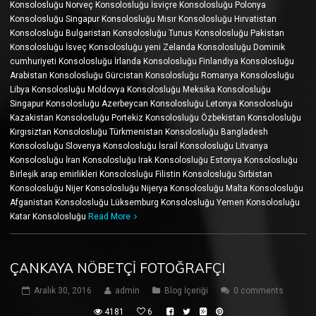
Konsolosluğu Norveç Konsolosluğu İsviçre Konsolosluğu Polonya
Konsolosluğu Singapur Konsolosluğu Mısır Konsolosluğu Hırvatistan
Konsolosluğu Bulgaristan Konsolosluğu Tunus Konsolosluğu Pakistan
Konsolosluğu İsveç Konsolosluğu yeni Zelanda Konsolosluğu Dominik
cumhuriyeti Konsolosluğu İrlanda Konsolosluğu Finlandiya Konsolosluğu
Arabistan Konsolosluğu Gürcistan Konsolosluğu Romanya Konsolosluğu
Libya Konsolosluğu Moldovya Konsolosluğu Meksika Konsolosluğu
Singapur Konsolosluğu Azerbeycan Konsolosluğu Letonya Konsolosluğu
Kazakistan Konsolosluğu Portekiz Konsolosluğu Özbekistan Konsolosluğu
Kırgısiztan Konsolosluğu Türkmenistan Konsolosluğu Bangladesh
Konsolosluğu Slovenya Konsolosluğu İsrail Konsolosluğu Litvanya
Konsolosluğu İran Konsolosluğu Irak Konsolosluğu Estonya Konsolosluğu
Birleşik arap emirlikleri Konsolosluğu Filistin Konsolosluğu Sırbistan
Konsolosluğu Nijer Konsolosluğu Nijerya Konsolosluğu Malta Konsolosluğu
Afganistan Konsolosluğu Lüksemburg Konsolosluğu Yemen Konsolosluğu
Katar Konsolosluğu
Read More
ÇANKAYA NÖBETÇI FOTOĞRAFÇI
Aralık 30, 2016
admin
Blog İçeriği
0 comments
4181
6