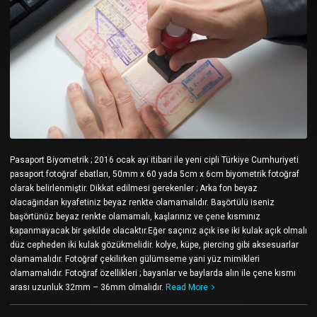
Pasaport Biyometrik ; 2016 ocak ayı itibari ile yeni cipli Türkiye Cumhuriyeti
pasaport fotoğraf ebatları, 50mm x 60 yada 5cm x 6cm biyometrik fotoğraf
olarak belirlenmiştir. Dikkat edilmesi gerekenler ; Arka fon beyaz
olacağından kıyafetiniz beyaz renkte olamamalıdır. Başörtülü iseniz
başörtünüz beyaz renkte olamamalı, kaşlarınız ve çene kısmınız
kapanmayacak bir şekilde olacaktır.Eğer saçınız açık ise iki kulak açık olmalı
düz cepheden iki kulak gözükmelidir. kolye, küpe, piercing gibi aksesuarlar
olamamalıdır. Fotoğraf çekilirken gülümseme yani yüz mimikleri
olamamalıdır. Fotoğraf özellikleri ; bayanlar ve baylarda alın ile çene kısmı
arası uzunluk 32mm – 36mm olmalıdır.
Read More