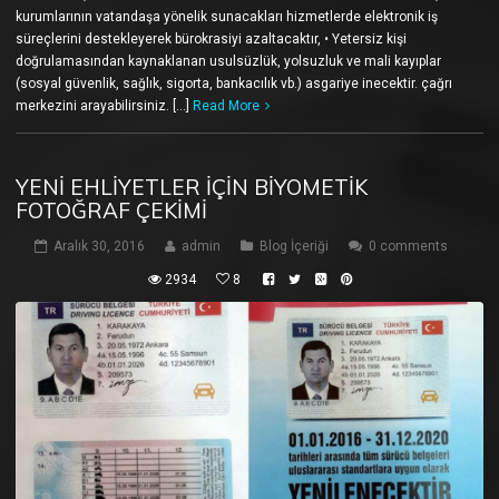
kurumlarının vatandaşa yönelik sunacakları hizmetlerde elektronik iş
süreçlerini destekleyerek bürokrasiyi azaltacaktır, • Yetersiz kişi
doğrulamasından kaynaklanan usulsüzlük, yolsuzluk ve mali kayıplar
(sosyal güvenlik, sağlık, sigorta, bankacılık vb.) asgariye inecektir. çağrı
merkezini arayabilirsiniz. […]
Read More
YENI EHLIYETLER İÇIN BIYOMETIK
FOTOĞRAF ÇEKIMI
Aralık 30, 2016
admin
Blog İçeriği
0 comments
2934
8