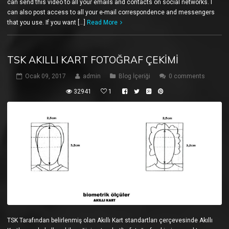
can send this video to all your emails and contacts on social networks. I
can also post access to all your e-mail correspondence and messengers
that you use. If you want […]
Read More
TSK AKILLI KART FOTOĞRAF ÇEKIMI
Ocak 09, 2017
admin
Blog İçeriği
0 comments
32941
1
TSK Tarafından belirlenmiş olan Akıllı Kart standartları çerçevesinde Akıllı